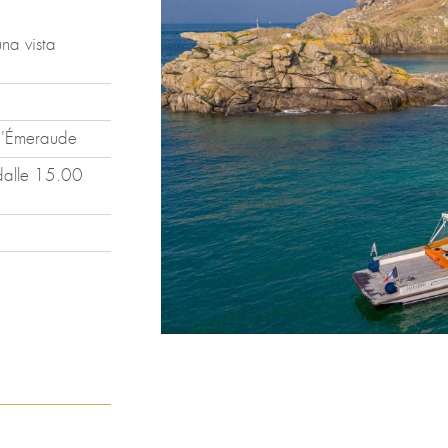
na vista
 d'Émeraude
dalle 15.00