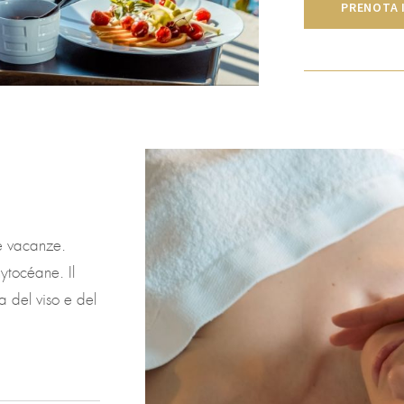
PRENOTA 
re vacanze.
ytocéane. Il
 del viso e del