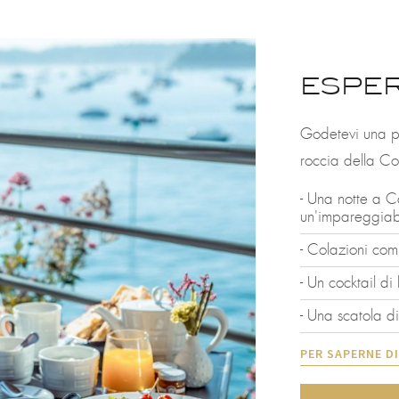
ESPER
Godetevi una pa
roccia della C
- Una notte a C
un'impareggiabi
- Colazioni com
- Un cocktail d
- Una scatola di
PER SAPERNE DI