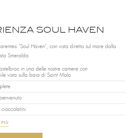
IENZA SOUL HAVEN
rentesi "Soul Haven", con vista diretta sul mare dalla
osta Smeralda.
astelbrac in una delle nostre camere con
le vista sulla baia di Saint Malo
plete
i benvenuto
 cioccolatini
 PIÙ