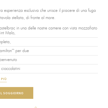
tra esperienza esclusiva che unisce il piacere di una fuga
tavola stellata, di fronte al mare.
astelbrac in una delle nostre camere con vista mozzafiato
aint Malo,
mpleta,
amilton"" per due
i benvenuto
 cioccolatini
 PIÙ
IL SOGGIORNO