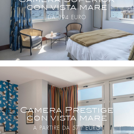
Camera Superior
con vista mare
DA 394 EURO
Camera Prestige
con vista mare
A PARTIRE DA 571 EURO