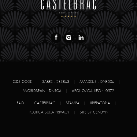
GDS CODE
|
SABRE : 283863
|
AMADEUS : DNR506
|
WORLDSPAN : DNRCA
|
APOLLO/GALILEO : I0572
FAQ
|
CASTELBRAC
|
STAMPA
|
LIBERATORIA
|
POLITICA SULLA PRIVACY
|
SITE BY CENDYN