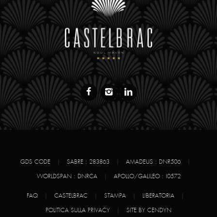
GDS CODE
|
SABRE : 283863
|
AMADEUS : DNR506
|
WORLDSPAN : DNRCA
|
APOLLO/GALILEO : I0572
FAQ
|
CASTELBRAC
|
STAMPA
|
LIBERATORIA
|
POLITICA SULLA PRIVACY
|
SITE BY CENDYN