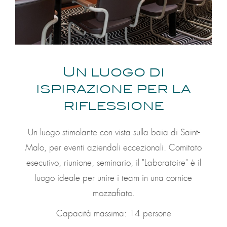
Un luogo di
ispirazione per la
riflessione
Un luogo stimolante con vista sulla baia di Saint-
Malo, per eventi aziendali eccezionali. Comitato
esecutivo, riunione, seminario, il "Laboratoire" è il
luogo ideale per unire i team in una cornice
mozzafiato.
Capacità massima: 14 persone