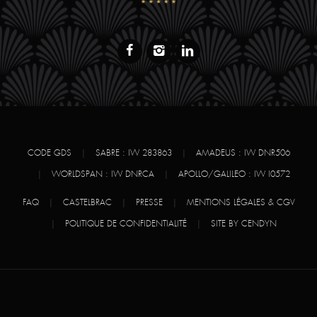
CODE GDS
|
SABRE : IW 283863
|
AMADEUS : IW DNR506
|
WORLDSPAN : IW DNRCA
|
APOLLO/GALILEO : IW I0572
FAQ
|
CASTELBRAC
|
PRESSE
|
MENTIONS LÉGALES & CGV
|
POLITIQUE DE CONFIDENTIALITÉ
|
SITE BY CENDYN